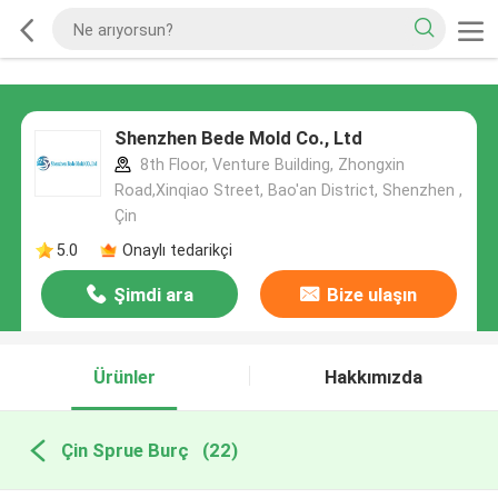
Shenzhen Bede Mold Co., Ltd
8th Floor, Venture Building, Zhongxin
Road,Xinqiao Street, Bao'an District, Shenzhen ,
Çin
5.0
Onaylı tedarikçi
Şimdi ara
Bize ulaşın
Ürünler
Hakkımızda
Çin Sprue Burç
(22)