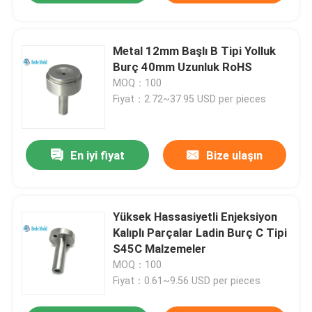
Metal 12mm Başlı B Tipi Yolluk
Burç 40mm Uzunluk RoHS
MOQ：100
Fiyat：2.72~37.95 USD per pieces
En iyi fiyat
Bize ulaşın
Yüksek Hassasiyetli Enjeksiyon
Kalıplı Parçalar Ladin Burç C Tipi
S45C Malzemeler
MOQ：100
Fiyat：0.61~9.56 USD per pieces