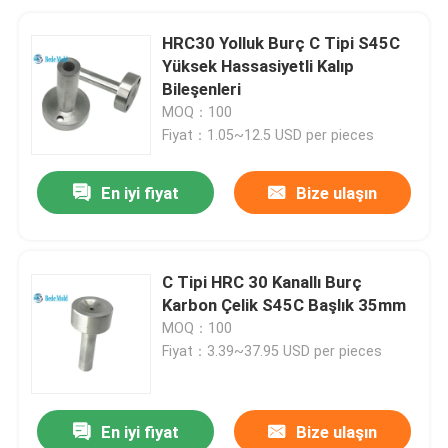
HRC30 Yolluk Burç C Tipi S45C
Yüksek Hassasiyetli Kalıp
Bileşenleri
MOQ：100
Fiyat：1.05~12.5 USD per pieces
En iyi fiyat
Bize ulaşın
C Tipi HRC 30 Kanallı Burç
Karbon Çelik S45C Başlık 35mm
MOQ：100
Fiyat：3.39~37.95 USD per pieces
En iyi fiyat
Bize ulaşın