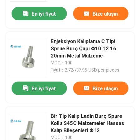
En iyi fiyat
Bize ulaşın
Enjeksiyon Kalıplama C Tipi
Sprue Burç Çapı Φ10 12 16
20mm Metal Malzeme
MOQ：100
Fiyat：2.72~37.95 USD per pieces
En iyi fiyat
Bize ulaşın
Ana sayfa
Bir Tip Kalıp Ladin Burç Spure
Hakkımızda
Kollu S45C Malzemeler Hassas
Kalıp Bileşenleri Φ12
Kişiler
MOQ：100