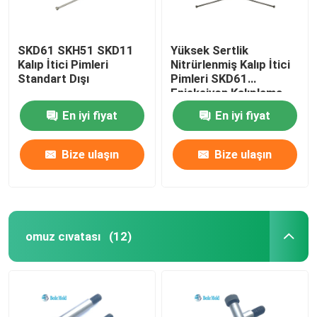
SKD61 SKH51 SKD11
Yüksek Sertlik
Kalıp İtici Pimleri
Nitrürlenmiş Kalıp İtici
Standart Dışı
Pimleri SKD61
Enjeksiyon Kalıplama
Pimleri
En iyi fiyat
En iyi fiyat
Bize ulaşın
Bize ulaşın
omuz cıvatası
(12)