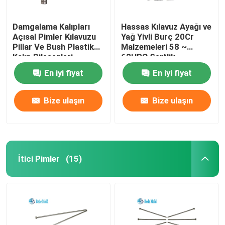
Damgalama Kalıpları
Hassas Kılavuz Ayağı ve
Açısal Pimler Kılavuzu
Yağ Yivli Burç 20Cr
Pillar Ve Bush Plastik
Malzemeleri 58 ~
Kalıp Bileşenleri
62HRC Sertlik
En iyi fiyat
En iyi fiyat
Bize ulaşın
Bize ulaşın
İtici Pimler
(15)