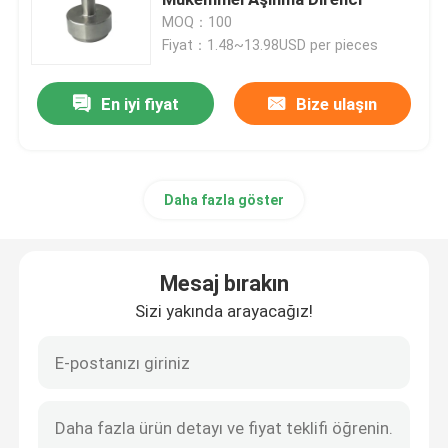
MOQ：100
Fiyat：1.48~13.98USD per pieces
Ayrılık Kilitleri Kalıp
En iyi fiyat
Bize ulaşın
İtici Kol
kılavuz bush
Daha fazla göster
Somun ve Cıvata
Mesaj bırakın
AISG Konektörü
Sizi yakında arayacağız!
Freze Uçları
Paslanmaz Çelik Cıvata