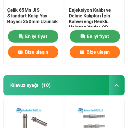
Çelik 65Mn JIS
Enjeksiyon Kalıbı ve
Standart Kalıp Yay
Delme Kalıpları İçin
Boyası 350mm Uzunluk
Kahverengi Renkli
Helezon Yaylar OD
30mm Yük 360KG
En iyi fiyat
En iyi fiyat
Bize ulaşın
Bize ulaşın
Kılavuz ayağı
(10)