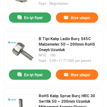
Fiyat：Negotiation
Ürünler
En iyi fiyat
Bize ulaşın
Hassas Kalıp Bileşenleri
B Tipi Kalıp Ladin Burç S45C
Kalıp Yayı
Malzemeler 50 ~ 200mm RoHS
Onaylı Uzunluk
MOQ：100
Kılavuz ayağı
Fiyat：0.99~11.77 USD per pieces
İtici Pimler
En iyi fiyat
Bize ulaşın
omuz cıvatası
RoHS Kalıp Sprue Burç HRC 30
Sertlik 50 ~ 200mm Uzunluk
Sprue Burç
Mükemmel Aşınma Direnci