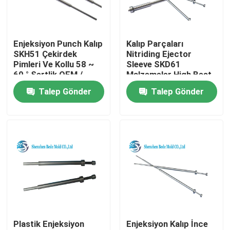
Ürünler
Enjeksiyon Punch Kalıp
Kalıp Parçaları
SKH51 Çekirdek
Nitriding Ejector
Hassas Kalıp Bileşenleri
Pimleri Ve Kollu 58 ~
Sleeve SKD61
60 ° Sertlik OEM /
Malzemeler High Best
ODM
Intensity Tokluk
Talep Gönder
Talep Gönder
Kılavuz Direk ve Burçlar
Ejector Pins And Sleeves
Kalıp Yayı ISO10243
Kalıp Yayı JIS B5012
Plastik Enjeksiyon
Enjeksiyon Kalıp İnce
omuz cıvatası