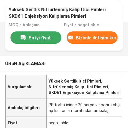
Yüksek Sertlik Nitrürlenmiş Kalıp İtici Pimleri
SKD61 Enjeksiyon Kalıplama Pimleri
MOQ：Anlaşma
Fiyat：negotiable
En iyi fiyat
Bizimle iletişim kur
ÜRüN AçıKLAMASı
Yüksek Sertlik İtici Pimleri
,
Vurgulamak:
Nitrürlenmiş Kalıp İtici Pimleri
,
SKD61 Enjeksiyon Kalıplama Pimleri
PE torba içinde 20 parça ve sonra ahş
Ambalaj bilgileri
ap kartonları tarafından ambalaj
Fiyat
negotiable