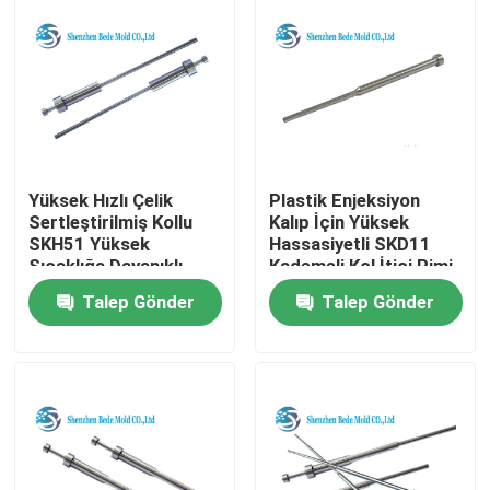
Yüksek Hızlı Çelik
Plastik Enjeksiyon
Sertleştirilmiş Kollu
Kalıp İçin Yüksek
SKH51 Yüksek
Hassasiyetli SKD11
Sıcaklığa Dayanıklı
Kademeli Kol İtici Pimi
Talep Gönder
Talep Gönder
Ana sayfa
Hakkımızda
Kişiler