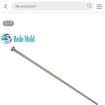
2
/
3