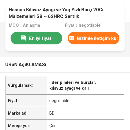
Hassas Kılavuz Ayağı ve Yağ Yivli Burç 20Cr
Malzemeleri 58 ~ 62HRC Sertlik
MOQ：Anlaşma
Fiyat：negotiable
En iyi fiyat
Bizimle iletişim kur
ÜRüN AçıKLAMASı
lider pimleri ve burçlar
,
Vurgulamak:
kılavuz ayağı ve çalı
Fiyat
negotiable
Marka adı
BD
Menşe yeri
Çin