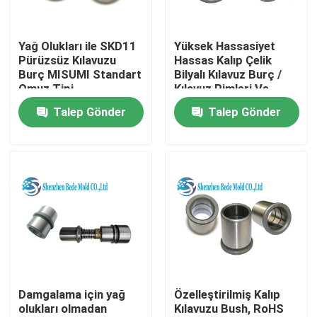
Fabrika turu
Yağ Olukları ile SKD11
Yüksek Hassasiyet
Pürüzsüz Kılavuzu
Hassas Kalıp Çelik
Burç MISUMI Standart
Bilyalı Kılavuz Burç /
Kalite kontrol
Omuz Tipi
Kılavuz Pimleri Ve
Burçlar
Talep Gönder
Talep Gönder
Bizimle iletişime geçin
Haberler
Bir teklif isteği
Hassas Kalıp Bileşenleri
Damgalama için yağ
Özelleştirilmiş Kalıp
olukları olmadan
Kılavuzu Bush, RoHS
Kılavuz Direk ve Burçlar