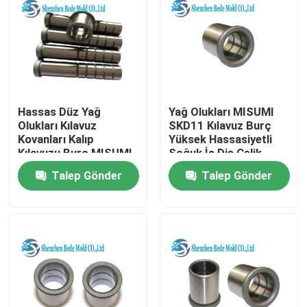
Hassas Düz Yağ
Yağ Olukları MISUMI
Olukları Kılavuz
SKD11 Kılavuz Burç
Kovanları Kalıp
Yüksek Hassasiyetli
Kılavuzu Burç MISUMI
Soğuk İş Die Çelik
Standardı
Malzeme
Talep Gönder
Talep Gönder
Ev
Ürün:% s
Hakkımızda