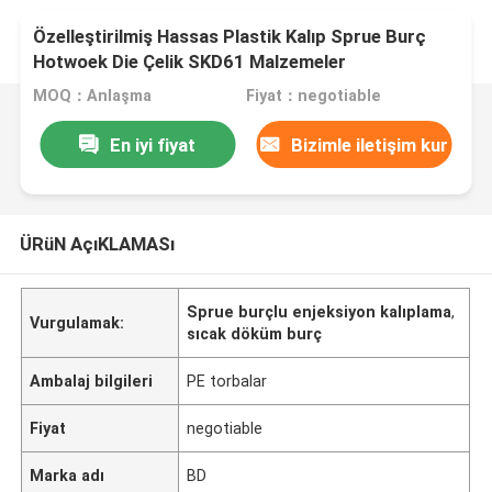
Özelleştirilmiş Hassas Plastik Kalıp Sprue Burç
Hotwoek Die Çelik SKD61 Malzemeler
MOQ：Anlaşma
Fiyat：negotiable
En iyi fiyat
Bizimle iletişim kur
ÜRüN AçıKLAMASı
Sprue burçlu enjeksiyon kalıplama
,
Vurgulamak:
sıcak döküm burç
Ambalaj bilgileri
PE torbalar
Fiyat
negotiable
Marka adı
BD