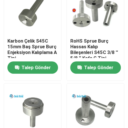
Karbon Çelik S45C
RoHS Sprue Burç
15mm Baş Sprue Burç
Hassas Kalıp
Enjeksiyon Kalıplama A
Bileşenleri S45C 3/8 ''
Tipi
5/8 '' Kafa C Tipi
Talep Gönder
Talep Gönder
Ev
Ürün:% s
Hakkımızda