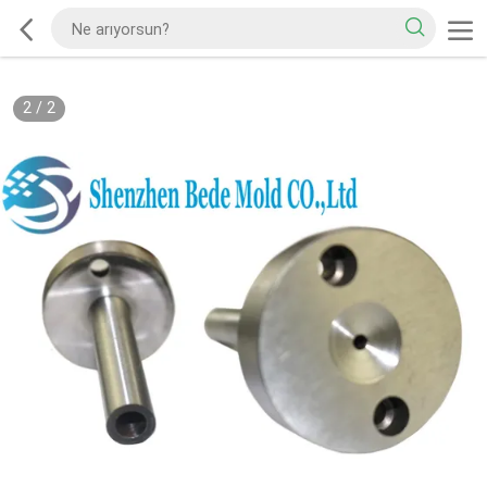
2
/
2