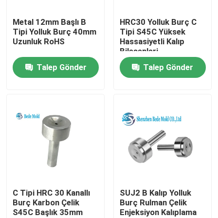
Metal 12mm Başlı B
HRC30 Yolluk Burç C
Fabrika turu
Tipi Yolluk Burç 40mm
Tipi S45C Yüksek
Uzunluk RoHS
Hassasiyetli Kalıp
Bileşenleri
Kalite kontrol
Talep Gönder
Talep Gönder
Bizimle iletişime geçin
Haberler
Bir teklif isteği
Hassas Kalıp Bileşenleri
C Tipi HRC 30 Kanallı
SUJ2 B Kalıp Yolluk
Burç Karbon Çelik
Burç Rulman Çelik
S45C Başlık 35mm
Enjeksiyon Kalıplama
Kılavuz Direk ve Burçlar