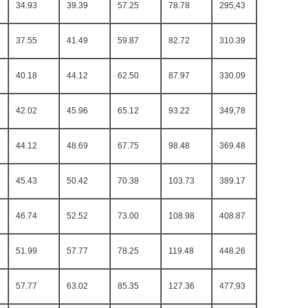
34.93
39.39
57.25
78.78
295,43
37.55
41.49
59.87
82.72
310.39
40.18
44.12
62.50
87.97
330.09
42.02
45.96
65.12
93.22
349,78
44.12
48.69
67.75
98.48
369.48
45.43
50.42
70.38
103.73
389.17
46.74
52.52
73.00
108.98
408.87
51.99
57.77
78.25
119.48
448.26
57.77
63.02
85.35
127.36
477,93