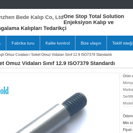
One Stop Total Solution
nzhen Bede Kalıp Co, Ltd
Enjeksiyon Kalıp ve
alama Kalıpları Tedarikçi
a
Fabrika turu
Kalite kontrol
Bize ulaşın
Teklif isteği
şlı Omuz Cıvatası / Soket Omuz Vidaları Sınıf 12.9 ISO7379 Standardı
et Omuz Vidaları Sınıf 12.9 ISO7379 Standardı
Ürün a
Menşe
Marka
Sertifi
Model
Ödeme 
Min si
Fiyat: