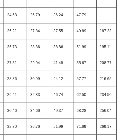
24.68
26.79
36.24
47.79
25.21
27.84
37.55
49.89
187.23
25.73
28.36
38.86
51.99
195.11
27.31
29.94
41.49
55.67
208.77
28.36
30.99
44.12
57.77
216.65
29.41
32.83
46.74
62.50
234.50
30.46
34.66
49.37
68.28
256.04
32.30
36.76
51.99
71.69
269.17