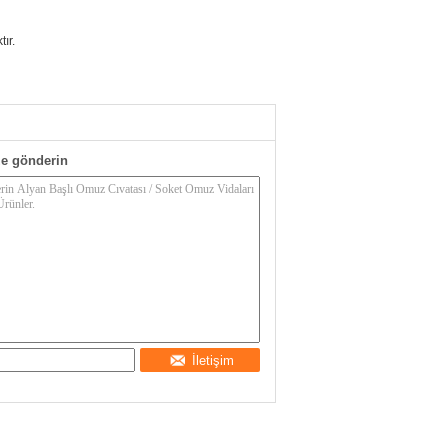
ır.
e gönderin
İletişim