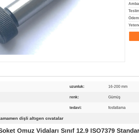
Ambala
Tesli
Ödeme
Yeten
uzunluk:
16-200 mm
renk:
Gümüş
tedavi:
fosfatlama
tamamen dişli altıgen cıvatalar
Soket Omuz Vidaları Sınıf 12.9 ISO7379 Standa