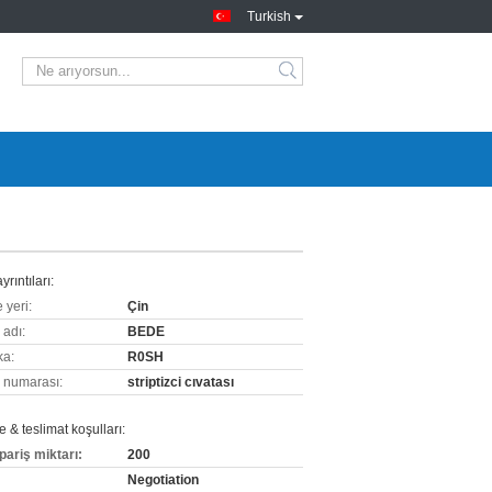
Turkish
yrıntıları:
 yeri:
Çin
 adı:
BEDE
ka:
R0SH
 numarası:
striptizci cıvatası
& teslimat koşulları:
pariş miktarı:
200
Negotiation