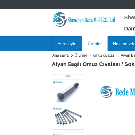
She
Damg
Ana sayfa
Ürünler
Hakkımızd
Ana sayfa
Ürünler
omuz cıvatası
Alyan Ba
Alyan Başlı Omuz Cıvatası / Sok