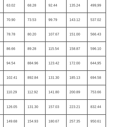
63.02
68.28
92.44
135.24
499,99
70.90
73.53
99.79
143.12
537.02
78.78
80.20
107.67
151.00
566.43
86.66
89.28
115.54
158.87
596.10
94.54
884.96
123.42
172.00
644,95
102.41
892.84
131.30
185.13
694.58
110.29
112.92
141.80
200.89
753.66
126.05
131.30
157.03
223.21
832.44
149.68
154.93
180.67
257.35
950.61