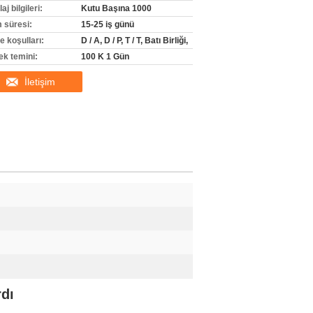
j bilgileri:
Kutu Başına 1000
m süresi:
15-25 iş günü
 koşulları:
D / A, D / P, T / T, Batı Birliği,
ek temini:
100 K 1 Gün
İletişim
rdı