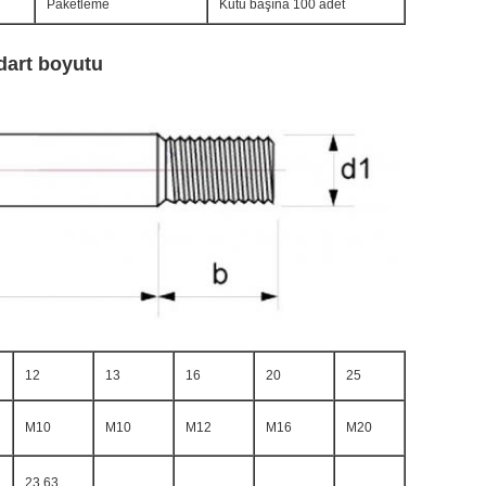
Paketleme
Kutu başına 100 adet
dart boyutu
12
13
16
20
25
M10
M10
M12
M16
M20
23.63