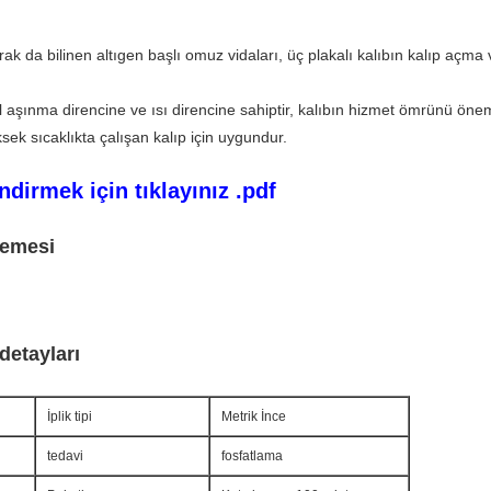
rak da bilinen altıgen başlı omuz vidaları, üç plakalı kalıbın kalıp açma
aşınma direncine ve ısı direncine sahiptir, kalıbın hizmet ömrünü önemli
üksek sıcaklıkta çalışan kalıp için uygundur.
indirmek için tıklayınız .pdf
zemesi
detayları
İplik tipi
Metrik İnce
tedavi
fosfatlama