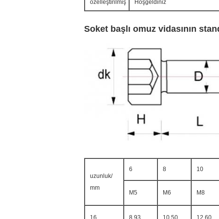
özelleştirilmiş
Hoşgeldiniz
Soket başlı omuz vidasının stan
6
8
10
uzunluk/
mm
M5
M6
M8
16
8.93
10.50
12.60