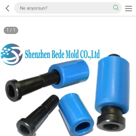
1
/
1