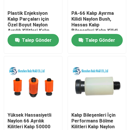
Plastik Enjeksiyon
PA-66 Kalıp Ayırma
Ürünler
Kalıp Parçaları için
Kilidi Naylon Bush,
Özel Boyut Naylon
Hassas Kalıp
Ayrılık Kilitleri Kalıp
Bileşenleri Kalıp Kilidi
Hassas Kalıp Bileşenleri
Talep Gönder
Talep Gönder
Kalıp Yayı
Kılavuz ayağı
İtici Pimler
omuz cıvatası
Yüksek Hassasiyetli
Kalıp Bileşenleri İçin
Naylon 66 Ayrılık
Performans Bölme
Kilitleri Kalıp 50000
Kilitleri Kalıp Naylon
Sprue Burç