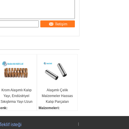
İletişim
Krom Alaşımlı Kalıp
Alaşımlı Çelik
Yayı, Endüstriyel
Malzemeler Hassas
Sıkıştırma Yayı Uzun
Kalıp Parçaları
Servis Ömrü
Internel İplikli
enk:
Malzemeleri:
Silindirik Dübel
arı, kırmızı, yeşil, mavi,
alaşım çelik
Pimleri Bulma
own
Boyutu:
|
Teklif isteği
alzeme:
özelleştirilmiş