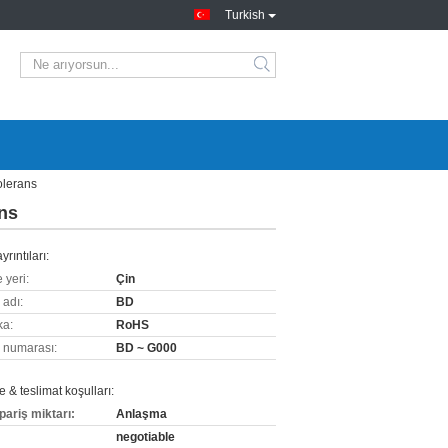
Turkish
olerans
ans
yrıntıları:
 yeri:
Çin
 adı:
BD
ka:
RoHS
 numarası:
BD ~ G000
& teslimat koşulları:
pariş miktarı:
Anlaşma
negotiable