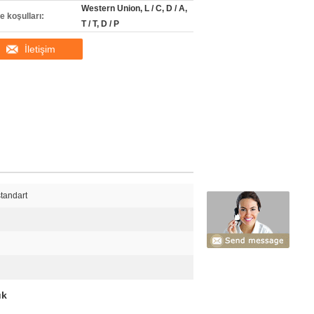
Western Union, L / C, D / A,
 koşulları:
T / T, D / P
İletişim
standart
uk