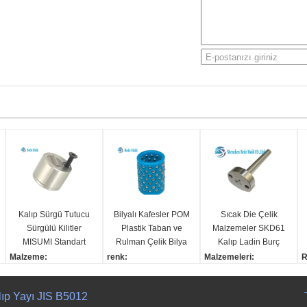
Kalıp Sürgü Tutucu
Bilyalı Kafesler POM
Sıcak Die Çelik
Sürgülü Kilitler
Plastik Taban ve
Malzemeler SKD61
MISUMI Standart
Rulman Çelik Bilya
Kalıp Ladin Burç
SLLK SLK SUJ2
ile Bilyalı Bush ф16
Hassas Kalıp
Malzeme:
renk:
Malzemeleri:
R
Malzeme 58GRC
~ 50
Parçaları Isıya
SUJ2
Mavi
Sıcak kalıp çelikleri
s
Dayanıklı
Sertlik:
Malzeme:
Sertlik:
b
lıp Yayı JIS B5012
58~62HRC
POM
50 ~ 52
M