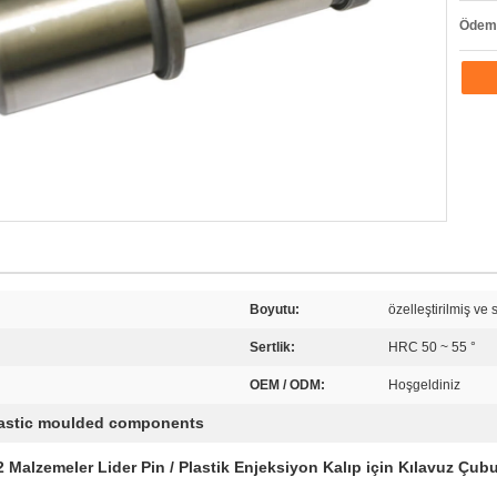
Ödeme
Boyutu:
özelleştirilmiş ve 
Sertlik:
HRC 50 ~ 55 °
OEM / ODM:
Hoşgeldiniz
astic moulded components
alzemeler Lider Pin / Plastik Enjeksiyon Kalıp için Kılavuz Çub