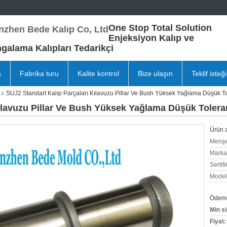
One Stop Total Solution
nzhen Bede Kalıp Co, Ltd
Enjeksiyon Kalıp ve
alama Kalıpları Tedarikçi
a
Fabrika turu
Kalite kontrol
Bize ulaşın
Teklif isteği
SUJ2 Standart Kalıp Parçaları Kılavuzu Pillar Ve Bush Yüksek Yağlama Düşük T
Kılavuzu Pillar Ve Bush Yüksek Yağlama Düşük Toler
Ürün a
Menşe
Marka
Sertifi
Model
Ödeme 
Min si
Fiyat: