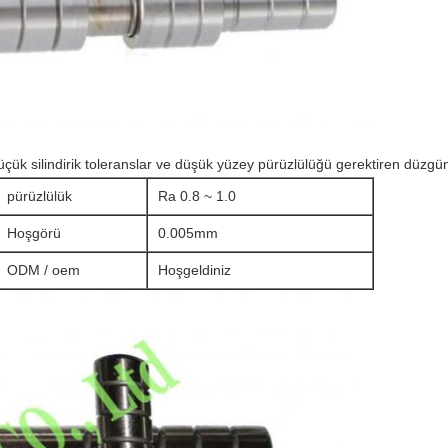
çük silindirik toleranslar ve düşük yüzey pürüzlülüğü gerektiren düzgün
pürüzlülük
Ra 0.8 ~ 1.0
Hoşgörü
0.005mm
ODM / oem
Hoşgeldiniz