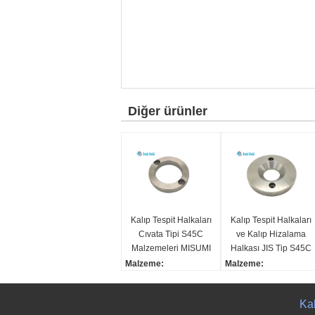
Diğer ürünler
Kalıp Tespit Halkaları
Kalıp Tespit Halkaları
Cıvata Tipi S45C
ve Kalıp Hizalama
Malzemeleri MISUMI
Halkası JIS Tip S45C
Standardı Hassas
Malzemeleri MISUMI
Malzeme:
Malzeme:
Kalıp Bileşenleri
Standardı
S45C
S45C
Renk:
Renk:
Ka
şerit
şerit