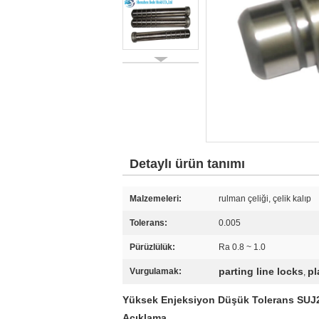
Detaylı ürün tanımı
Malzemeleri:
rulman çeliği, çelik kalıp
Tolerans:
0.005
Pürüzlülük:
Ra 0.8 ~ 1.0
parting line locks
pl
Vurgulamak:
,
Yüksek Enjeksiyon Düşük Tolerans SUJ2 M
Açıklama